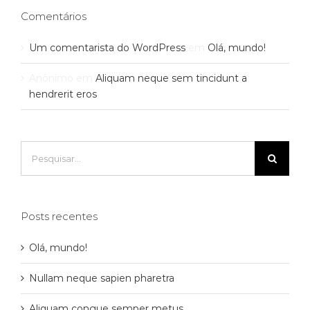
Comentários
Um comentarista do WordPress
em
Olá, mundo!
Anônimo
em
Aliquam neque sem tincidunt a
hendrerit eros
Buscar
resultados
para:
Posts recentes
Olá, mundo!
Nullam neque sapien pharetra
Aliquam congue semper metus