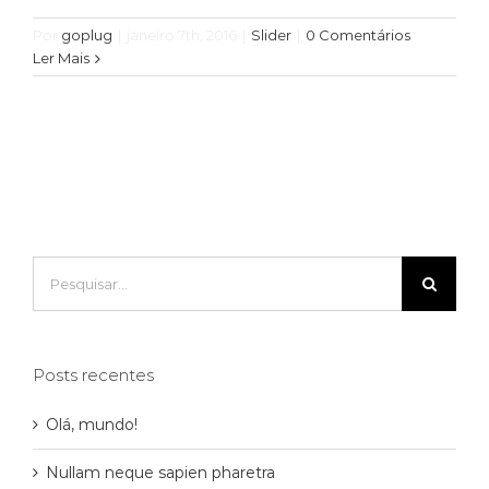
Por
goplug
|
janeiro 7th, 2016
|
Slider
|
0 Comentários
Ler Mais
Buscar
resultados
para:
Posts recentes
Olá, mundo!
Nullam neque sapien pharetra