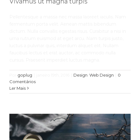
Vivamus ut magna turpis
Pellentesque a massa nec massa laoreet iaculis. Nam
fermentum porta velit. Aenean mattis bibendum
dictum. Nulla convallis egestas risus. Curabitur a nisi in
urna rutrum euismod at eget arcu. Nam turpis justo,
luctus a pulvinar quis, interdum aliquet elit. Nullam
faucibus lectus et erat auctor, ac commodo nulla
cursus. Praesent imperdiet luctus magna.
Pellentesque gravida augue orci,
Por
goplug
|
janeiro 19th, 2016
|
Design
,
Web Design
|
0
non condim
Comentários
Ler Mais
Slider