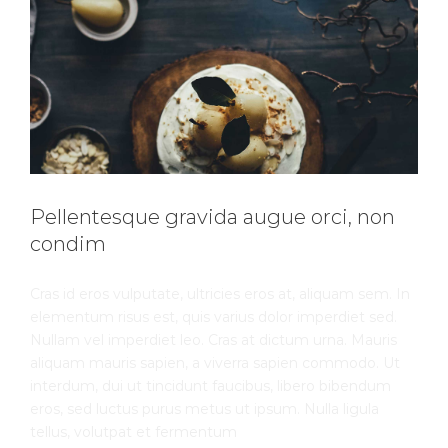
Pellentesque gravida augue orci, non
condim
Cras id eros vulputate, ultricies eros at, aliquam sem. In
elementum risus est, quis varius dolor imperdiet sed.
Nullam vel imperdiet leo. Cras at dictum urna. Mauris
aliquam mauris sapien, a viverra sapien commodo. Ut
interdum, dui ut tincidunt faucibus, libero bibendum
eros, sed luctus purus metus ut ipsum. Nulla ligula
tellus, volutpat et fermentum